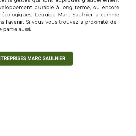
etits gestes qui sont appliqués graduellement
veloppement durable à long terme, ou encore
 écologiques, L’équipe
Marc Saulnier
a comme
ans l’avenir. Si vous vous trouvez à proximité de
,
 partie aussi.
NTREPRISES MARC SAULNIER