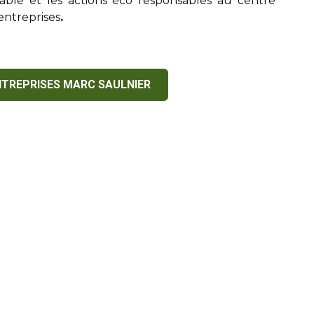
ble et les actions éco responsables au centre
entreprises
.
NTREPRISES MARC SAULNIER