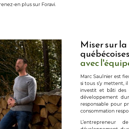
prenez-en plus sur Foravi.
Miser sur la
québécoise
avec l'équi
Marc Saulnier
est fie
si tous s’y mettent, i
investit et bâti de
développement dura
responsable pour pré
consommation respons
L’entrepreneur de