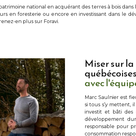
atrimoine national en acquérant des terres à bois dans 
eurs en foresterie ou encore en investissant dans le 
prenez-en plus sur Foravi.
Miser sur la
québécoise
avec l'équi
Marc Saulnier
est fie
si tous s’y mettent, i
investit et bâti de
développement dura
responsable pour pré
consommation respons