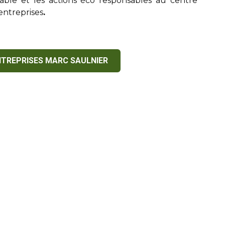
ble et les actions éco responsables au centre
entreprises
.
NTREPRISES MARC SAULNIER