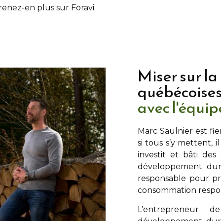
prenez-en plus sur Foravi.
Miser sur la
québécoise
avec l'équi
Marc Saulnier
est fie
si tous s’y mettent, i
investit et bâti de
développement dura
responsable pour pré
consommation respons
L’entrepreneur de