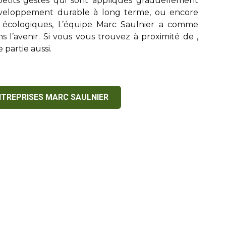
etits gestes qui sont appliqués graduellement
veloppement durable à long terme, ou encore
 écologiques, L’équipe
Marc Saulnier
a comme
ans l’avenir. Si vous vous trouvez à proximité de
,
 partie aussi.
NTREPRISES MARC SAULNIER